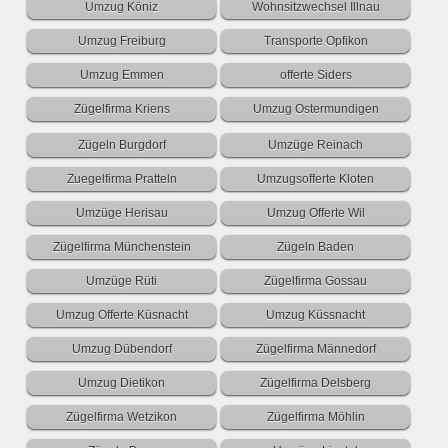
Umzug Köniz
Wohnsitzwechsel Illnau
Umzug Freiburg
Transporte Opfikon
Umzug Emmen
offerte Siders
Zügelfirma Kriens
Umzug Ostermundigen
Zügeln Burgdorf
Umzüge Reinach
Zuegelfirma Pratteln
Umzugsofferte Kloten
Umzüge Herisau
Umzug Offerte Wil
Zügelfirma Münchenstein
Zügeln Baden
Umzüge Rüti
Zügelfirma Gossau
Umzug Offerte Küsnacht
Umzug Küssnacht
Umzug Dübendorf
Zügelfirma Männedorf
Umzug Dietikon
Zügelfirma Delsberg
Zügelfirma Wetzikon
Zügelfirma Möhlin