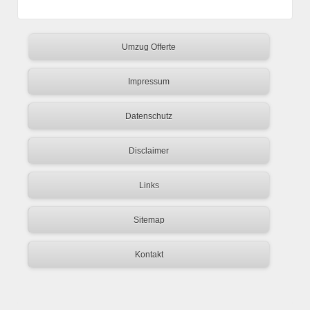
Umzug Offerte
Impressum
Datenschutz
Disclaimer
Links
Sitemap
Kontakt