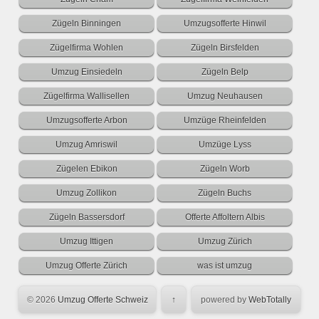
Zügeln Binningen
Umzugsofferte Hinwil
Zügelfirma Wohlen
Zügeln Birsfelden
Umzug Einsiedeln
Zügeln Belp
Zügelfirma Wallisellen
Umzug Neuhausen
Umzugsofferte Arbon
Umzüge Rheinfelden
Umzug Amriswil
Umzüge Lyss
Zügelen Ebikon
Zügeln Worb
Umzug Zollikon
Zügeln Buchs
Zügeln Bassersdorf
Offerte Affoltern Albis
Umzug Ittigen
Umzug Zürich
Umzug Offerte Zürich
was ist umzug
© 2026
Umzug Offerte Schweiz
↑
powered by
WebTotally