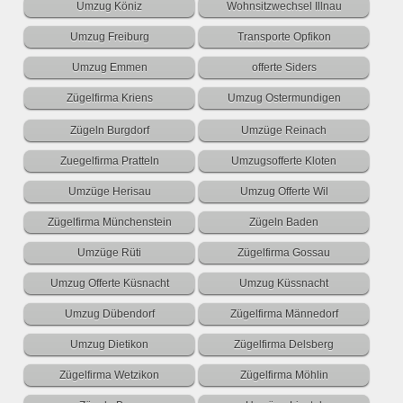
Umzug Köniz
Wohnsitzwechsel Illnau
Umzug Freiburg
Transporte Opfikon
Umzug Emmen
offerte Siders
Zügelfirma Kriens
Umzug Ostermundigen
Zügeln Burgdorf
Umzüge Reinach
Zuegelfirma Pratteln
Umzugsofferte Kloten
Umzüge Herisau
Umzug Offerte Wil
Zügelfirma Münchenstein
Zügeln Baden
Umzüge Rüti
Zügelfirma Gossau
Umzug Offerte Küsnacht
Umzug Küssnacht
Umzug Dübendorf
Zügelfirma Männedorf
Umzug Dietikon
Zügelfirma Delsberg
Zügelfirma Wetzikon
Zügelfirma Möhlin