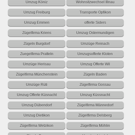
Umzug Köniz
Wohnsitzwechsel Illnau
Umzug Freiburg
Transporte Opfikon
Umzug Emmen
offerte Siders
Zügelfirma Kriens
Umzug Ostermundigen
Zügeln Burgdorf
Umzüge Reinach
Zuegelfirma Pratteln
Umzugsofferte Kloten
Umzüge Herisau
Umzug Offerte Wil
Zügelfirma Münchenstein
Zügeln Baden
Umzüge Rüti
Zügelfirma Gossau
Umzug Offerte Küsnacht
Umzug Küssnacht
Umzug Dübendorf
Zügelfirma Männedorf
Umzug Dietikon
Zügelfirma Delsberg
Zügelfirma Wetzikon
Zügelfirma Möhlin