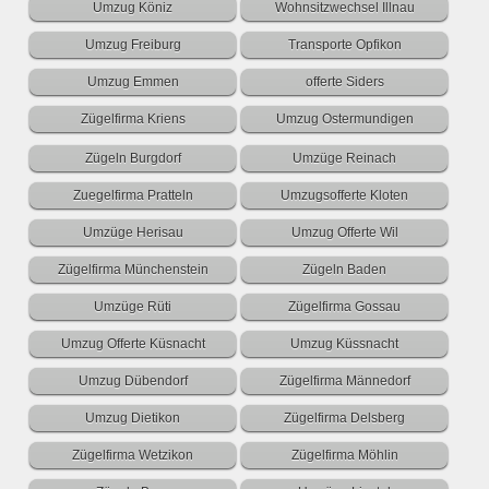
Umzug Köniz
Wohnsitzwechsel Illnau
Umzug Freiburg
Transporte Opfikon
Umzug Emmen
offerte Siders
Zügelfirma Kriens
Umzug Ostermundigen
Zügeln Burgdorf
Umzüge Reinach
Zuegelfirma Pratteln
Umzugsofferte Kloten
Umzüge Herisau
Umzug Offerte Wil
Zügelfirma Münchenstein
Zügeln Baden
Umzüge Rüti
Zügelfirma Gossau
Umzug Offerte Küsnacht
Umzug Küssnacht
Umzug Dübendorf
Zügelfirma Männedorf
Umzug Dietikon
Zügelfirma Delsberg
Zügelfirma Wetzikon
Zügelfirma Möhlin