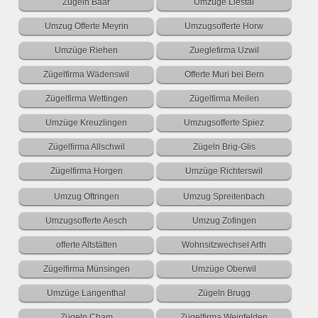
Zügeln Baar
Umzüge Liestal
Umzug Offerte Meyrin
Umzugsofferte Horw
Umzüge Riehen
Zueglefirma Uzwil
Zügelfirma Wädenswil
Offerte Muri bei Bern
Zügelfirma Wettingen
Zügelfirma Meilen
Umzüge Kreuzlingen
Umzugsofferte Spiez
Zügelfirma Allschwil
Zügeln Brig-Glis
Zügelfirma Horgen
Umzüge Richterswil
Umzug Oftringen
Umzug Spreitenbach
Umzugsofferte Aesch
Umzug Zofingen
offerte Altstätten
Wohnsitzwechsel Arth
Zügelfirma Münsingen
Umzüge Oberwil
Umzüge Langenthal
Zügeln Brugg
Zügeln Cham
Zügelfirma Weinfelden