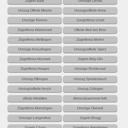
Zügeln Baar
Umzüge Liestal
Umzug Offerte Meyrin
Umzugsofferte Horw
Umzüge Riehen
Zueglefirma Uzwil
Zügelfirma Wädenswil
Offerte Muri bei Bern
Zügelfirma Wettingen
Zügelfirma Meilen
Umzüge Kreuzlingen
Umzugsofferte Spiez
Zügelfirma Allschwil
Zügeln Brig-Glis
Zügelfirma Horgen
Umzüge Richterswil
Umzug Oftringen
Umzug Spreitenbach
Umzugsofferte Aesch
Umzug Zofingen
offerte Altstätten
Wohnsitzwechsel Arth
Zügelfirma Münsingen
Umzüge Oberwil
Umzüge Langenthal
Zügeln Brugg
Zügeln Cham
Zügelfirma Weinfelden