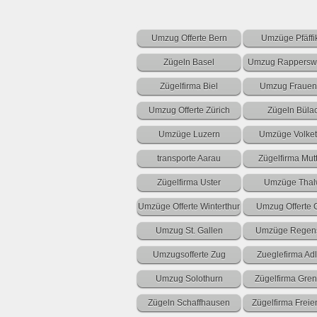
Umzug Offerte Bern
Umzüge Pfäffi
Zügeln Basel
Umzug Rapperswi
Zügelfirma Biel
Umzug Frauen
Umzug Offerte Zürich
Zügeln Büla
Umzüge Luzern
Umzüge Volket
transporte Aarau
Zügelfirma Mut
Zügelfirma Uster
Umzüge Thal
Umzüge Offerte Winterthur
Umzug Offerte 
Umzug St. Gallen
Umzüge Regens
Umzugsofferte Zug
Zueglefirma Adl
Umzug Solothurn
Zügelfirma Gre
Zügeln Schaffhausen
Zügelfirma Frei