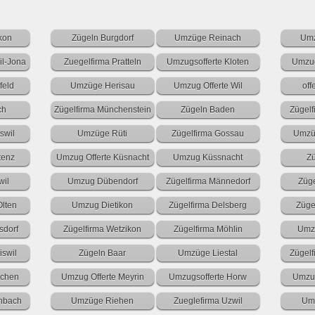
kon
Zügeln Burgdorf
Umzüge Reinach
Umz
l-Jona
Zuegelfirma Pratteln
Umzugsofferte Kloten
Umzug
feld
Umzüge Herisau
Umzug Offerte Wil
off
ch
Zügelfirma Münchenstein
Zügeln Baden
Zügel
swil
Umzüge Rüti
Zügelfirma Gossau
Umzü
tenz
Umzug Offerte Küsnacht
Umzug Küssnacht
Z
wil
Umzug Dübendorf
Zügelfirma Männedorf
Züg
Olten
Umzug Dietikon
Zügelfirma Delsberg
Züge
dorf
Zügelfirma Wetzikon
Zügelfirma Möhlin
Umzu
iswil
Zügeln Baar
Umzüge Liestal
Zügelf
nchen
Umzug Offerte Meyrin
Umzugsofferte Horw
Umzug
enbach
Umzüge Riehen
Zueglefirma Uzwil
Umz