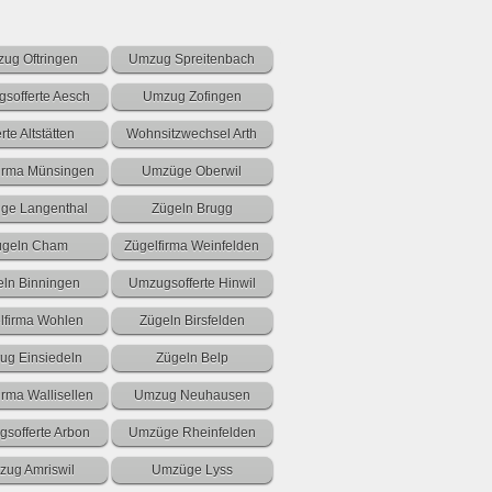
ug Oftringen
Umzug Spreitenbach
sofferte Aesch
Umzug Zofingen
erte Altstätten
Wohnsitzwechsel Arth
firma Münsingen
Umzüge Oberwil
ge Langenthal
Zügeln Brugg
ügeln Cham
Zügelfirma Weinfelden
eln Binningen
Umzugsofferte Hinwil
lfirma Wohlen
Zügeln Birsfelden
g Einsiedeln
Zügeln Belp
irma Wallisellen
Umzug Neuhausen
sofferte Arbon
Umzüge Rheinfelden
ug Amriswil
Umzüge Lyss