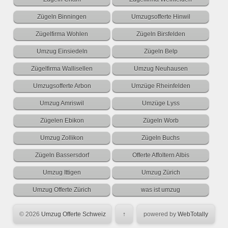
Zügeln Binningen
Umzugsofferte Hinwil
Zügelfirma Wohlen
Zügeln Birsfelden
Umzug Einsiedeln
Zügeln Belp
Zügelfirma Wallisellen
Umzug Neuhausen
Umzugsofferte Arbon
Umzüge Rheinfelden
Umzug Amriswil
Umzüge Lyss
Zügelen Ebikon
Zügeln Worb
Umzug Zollikon
Zügeln Buchs
Zügeln Bassersdorf
Offerte Affoltern Albis
Umzug Ittigen
Umzug Zürich
Umzug Offerte Zürich
was ist umzug
© 2026
Umzug Offerte Schweiz
↑
powered by
WebTotally