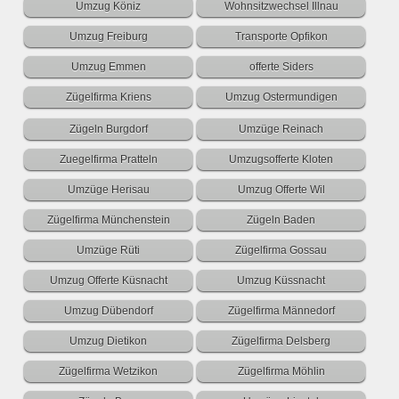
Umzug Köniz
Wohnsitzwechsel Illnau
Umzug Freiburg
Transporte Opfikon
Umzug Emmen
offerte Siders
Zügelfirma Kriens
Umzug Ostermundigen
Zügeln Burgdorf
Umzüge Reinach
Zuegelfirma Pratteln
Umzugsofferte Kloten
Umzüge Herisau
Umzug Offerte Wil
Zügelfirma Münchenstein
Zügeln Baden
Umzüge Rüti
Zügelfirma Gossau
Umzug Offerte Küsnacht
Umzug Küssnacht
Umzug Dübendorf
Zügelfirma Männedorf
Umzug Dietikon
Zügelfirma Delsberg
Zügelfirma Wetzikon
Zügelfirma Möhlin