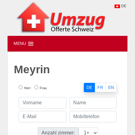
DE
MENU
Meyrin