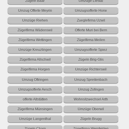
Zügeln Baar
Umzüge Liestal
Umzug Offerte Meyrin
Umzugsofferte Horw
Umzüge Riehen
Zueglefirma Uzwil
Zügelfirma Wädenswil
Offerte Muri bei Bern
Zügelfirma Wettingen
Zügelfirma Meilen
Umzüge Kreuzlingen
Umzugsofferte Spiez
Zügelfirma Allschwil
Zügeln Brig-Glis
Zügelfirma Horgen
Umzüge Richterswil
Umzug Oftringen
Umzug Spreitenbach
Umzugsofferte Aesch
Umzug Zofingen
offerte Altstätten
Wohnsitzwechsel Arth
Zügelfirma Münsingen
Umzüge Oberwil
Umzüge Langenthal
Zügeln Brugg
Zügeln Cham
Zügelfirma Weinfelden