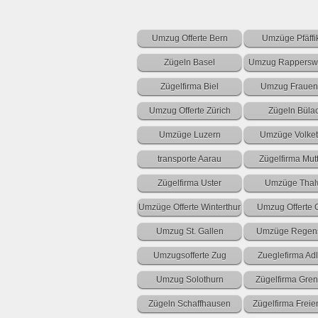
Umzug Offerte Bern
Umzüge Pfäffi
Zügeln Basel
Umzug Rapperswi
Zügelfirma Biel
Umzug Frauen
Umzug Offerte Zürich
Zügeln Büla
Umzüge Luzern
Umzüge Volket
transporte Aarau
Zügelfirma Mut
Zügelfirma Uster
Umzüge Thal
Umzüge Offerte Winterthur
Umzug Offerte 
Umzug St. Gallen
Umzüge Regens
Umzugsofferte Zug
Zueglefirma Adl
Umzug Solothurn
Zügelfirma Gre
Zügeln Schaffhausen
Zügelfirma Frei