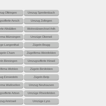
ug Oftringen
Umzug Spreitenbach
sofferte Aesch
Umzug Zofingen
erte Altstätten
Wohnsitzwechsel Arth
firma Münsingen
Umzüge Oberwil
ge Langenthal
Zügeln Brugg
ügeln Cham
Zügelfirma Weinfelden
eln Binningen
Umzugsofferte Hinwil
lfirma Wohlen
Zügeln Birsfelden
g Einsiedeln
Zügeln Belp
irma Wallisellen
Umzug Neuhausen
sofferte Arbon
Umzüge Rheinfelden
ug Amriswil
Umzüge Lyss