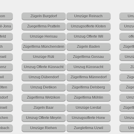
kon
Zügeln Burgdorf
Umzüge Reinach
Umz
l-Jona
Zuegelfirma Pratteln
Umzugsofferte Kloten
Umzug
feld
Umzüge Herisau
Umzug Offerte Wil
off
ch
Zügelfirma Münchenstein
Zügeln Baden
Zügel
swil
Umzüge Rüti
Zügelfirma Gossau
Umzü
tenz
Umzug Offerte Küsnacht
Umzug Küssnacht
Z
wil
Umzug Dübendorf
Zügelfirma Männedorf
Züg
Olten
Umzug Dietikon
Zügelfirma Delsberg
Züge
dorf
Zügelfirma Wetzikon
Zügelfirma Möhlin
Umzu
iswil
Zügeln Baar
Umzüge Liestal
Zügelf
nchen
Umzug Offerte Meyrin
Umzugsofferte Horw
Umzug
enbach
Umzüge Riehen
Zueglefirma Uzwil
Umz