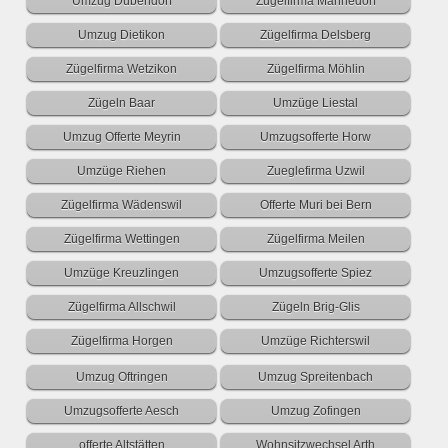
Umzug Dübendorf
Zügelfirma Männedorf
Umzug Dietikon
Zügelfirma Delsberg
Zügelfirma Wetzikon
Zügelfirma Möhlin
Zügeln Baar
Umzüge Liestal
Umzug Offerte Meyrin
Umzugsofferte Horw
Umzüge Riehen
Zueglefirma Uzwil
Zügelfirma Wädenswil
Offerte Muri bei Bern
Zügelfirma Wettingen
Zügelfirma Meilen
Umzüge Kreuzlingen
Umzugsofferte Spiez
Zügelfirma Allschwil
Zügeln Brig-Glis
Zügelfirma Horgen
Umzüge Richterswil
Umzug Oftringen
Umzug Spreitenbach
Umzugsofferte Aesch
Umzug Zofingen
offerte Altstätten
Wohnsitzwechsel Arth