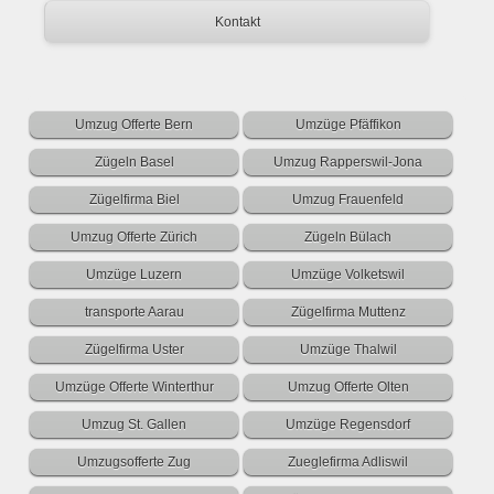
Kontakt
Umzug Offerte Bern
Umzüge Pfäffikon
Zügeln Basel
Umzug Rapperswil-Jona
Zügelfirma Biel
Umzug Frauenfeld
Umzug Offerte Zürich
Zügeln Bülach
Umzüge Luzern
Umzüge Volketswil
transporte Aarau
Zügelfirma Muttenz
Zügelfirma Uster
Umzüge Thalwil
Umzüge Offerte Winterthur
Umzug Offerte Olten
Umzug St. Gallen
Umzüge Regensdorf
Umzugsofferte Zug
Zueglefirma Adliswil